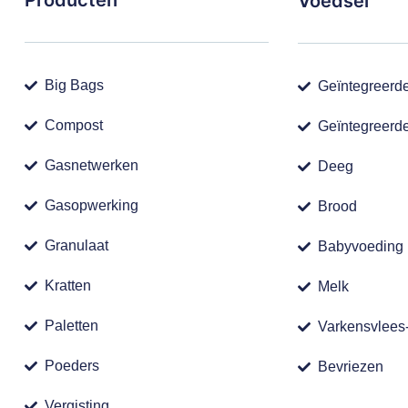
Producten
Voedsel
Big Bags
Geïntegreerd
Compost
Geïntegreerd
Gasnetwerken
Deeg
Gasopwerking
Brood
Granulaat
Babyvoeding
Kratten
Melk
Paletten
Varkensvlees
Poeders
Bevriezen
Vergisting