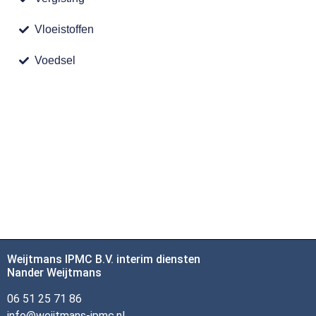
Vloeistoffen
Voedsel
Weijtmans IPMC B.V. interim diensten
Nander Weijtmans
06 51 25 71 86
info@weijtmans-ipmc.nl